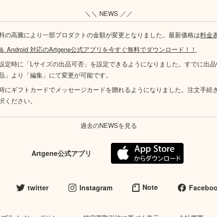
＼＼ NEWS ／／
料の高騰により一部プロダクトの金額が変更となりました。最新価格は
料金
S ＆ Android 対応のArtgene公式アプリを今すぐ無料でダウンロード！！
設定時に「Lサイズの出品可否」を設定できるようになりました。すでに出品
品」より「編集」にて変更が可能です。
時にギフトカードでメッセージカードを贈れるようになりました。注文手続
択ください。
過去のNEWSを見る
Artgene公式アプリ
Note
twitter
Instagram
Facebo