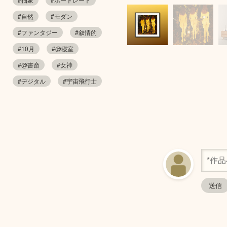
#自然
#モダン
#ファンタジー
#叙情的
#10月
#@寝室
#@書斎
#女神
#デジタル
#宇宙飛行士