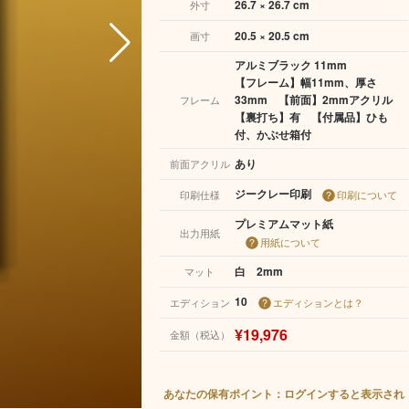
26.7 × 26.7 cm
外寸
20.5 × 20.5 cm
画寸
アルミブラック 11mm
【フレーム】幅11mm、厚さ
33mm 【前面】2mmアクリル
フレーム
【裏打ち】有 【付属品】ひも
付、かぶせ箱付
あり
前面アクリル
ジークレー印刷
印刷仕様
印刷について
プレミアムマット紙
出力用紙
用紙について
白 2mm
マット
10
エディション
エディションとは？
¥19,976
金額（税込）
あなたの保有ポイント：ログインすると表示され