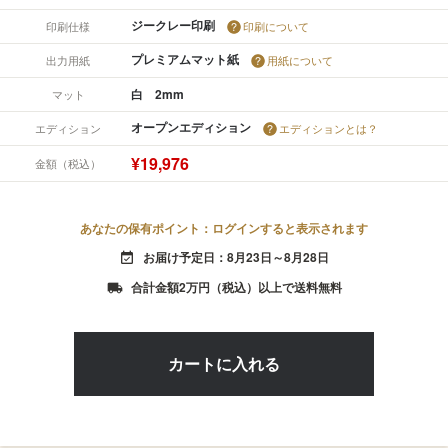
ジークレー印刷
印刷仕様
印刷について
プレミアムマット紙
出力用紙
用紙について
白 2mm
マット
オープンエディション
エディション
エディションとは？
¥19,976
金額（税込）
あなたの保有ポイント：ログインすると表示されます
お届け予定日：8月23日～8月28日
event_available
合計金額2万円（税込）以上で送料無料
local_shipping