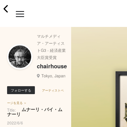
マルチメディ
ア・アーティス
トG3 - 経済産業
大臣賞受賞
chairhouse
Tokyo, Japan
フォローする
アーティストペ
ージを見る ＞
ムナーリ・バイ・ム
Title:
ナーリ
2022/6/6