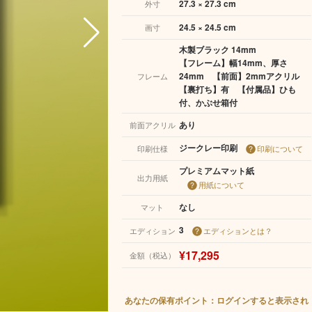
27.3 × 27.3 cm
外寸
24.5 × 24.5 cm
画寸
木製ブラック 14mm
【フレーム】幅14mm、厚さ
24mm 【前面】2mmアクリル
フレーム
【裏打ち】有 【付属品】ひも
付、かぶせ箱付
あり
前面アクリル
ジークレー印刷
印刷仕様
印刷について
プレミアムマット紙
出力用紙
用紙について
なし
マット
3
エディション
エディションとは？
¥17,295
金額（税込）
あなたの保有ポイント：ログインすると表示され