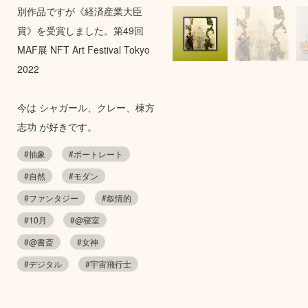
別作品ですが《経済産業大臣
賞》を受賞しました。第49回
MAF展 NFT Art Festival Tokyo
2022
今は シャガール、クレー、棟方
志功 が好きです。
#抽象
#ポートレート
#自然
#モダン
#ファンタジー
#叙情的
#10月
#@寝室
#@書斎
#女神
#デジタル
#宇宙飛行士