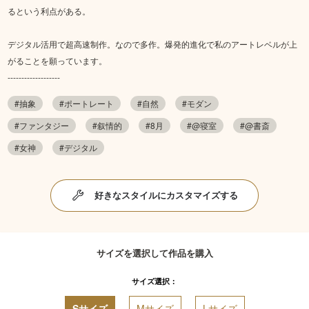
るという利点がある。
デジタル活用で超高速制作。なので多作。爆発的進化で私のアートレベルが上
がることを願っています。
-------------------
#抽象
#ポートレート
#自然
#モダン
#ファンタジー
#叙情的
#8月
#@寝室
#@書斎
#女神
#デジタル
好きなスタイルにカスタマイズする
サイズを選択して作品を購入
サイズ選択：
Sサイズ
Mサイズ
Lサイズ