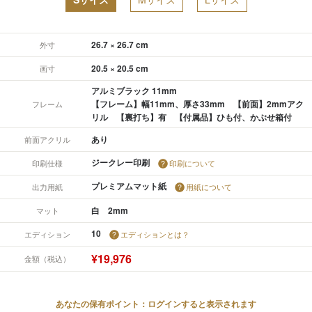
26.7 × 26.7 cm
外寸
20.5 × 20.5 cm
画寸
アルミブラック 11mm
【フレーム】幅11mm、厚さ33mm 【前面】2mmアク
フレーム
リル 【裏打ち】有 【付属品】ひも付、かぶせ箱付
あり
前面アクリル
ジークレー印刷
印刷仕様
印刷について
プレミアムマット紙
出力用紙
用紙について
白 2mm
マット
10
エディション
エディションとは？
¥19,976
金額（税込）
あなたの保有ポイント：ログインすると表示されます