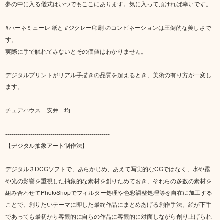
夢の中に入る儀式はいつでもここにあります。気に入って頂ければ幸いです。
#ハーネミューレ 紙と #ジクレー印刷 のコンビネーションは圧倒的な美しさで
す。
実際に手で触れてみないとその価値はわかりません。
デジタルプリントがリアル手描きの品質を超えるとき、美術の有り方が一変し
ます。
チェアハウス 安井 均
-----------------------------------------------------
【デジタル抽象アート制作法】
デジタル３DCGソフトで、あらかじめ、あえて写実的なCGではなく、水や霧
や光の影響を重視した抽象的な素材を創りためておき、それらの多数の素材を
組み合わせてPhotoShopでフィルター処理や色彩調整処理等を自在に加工する
ことで、創りたいテーマに即した最終作品にまとめあげる創作手法。絵が下手
であっても最初から客観的に自らの作品に客観的に対面しながら創り上げられ